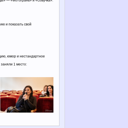
ды» — «Фотогрань» и «Озвучка».
ию и показать свой
цию, юмор и нестандартное
 заняли 1 место: