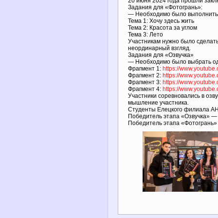
20 июня 2024 года прошли закл
Задания для «Фотогрань»:
— Необходимо было выполнить 3
Тема 1: Хочу здесь жить
Тема 2: Красота за углом
Тема 3: Лето
Участникам нужно было сделать
неординарный взгляд.
Задания для «Озвучка»
— Необходимо было выбрать од
Фрагмент 1:
https://www.youtub
Фрагмент 2:
https://www.youtu
Фрагмент 3:
https://www.youtub
Фрагмент 4:
https://www.youtu
Участники соревновались в озв
мышление участника.
Студенты Елецкого филиала АН
Победитель этапа «Озвучка» — 
Победитель этапа «Фотогрань»