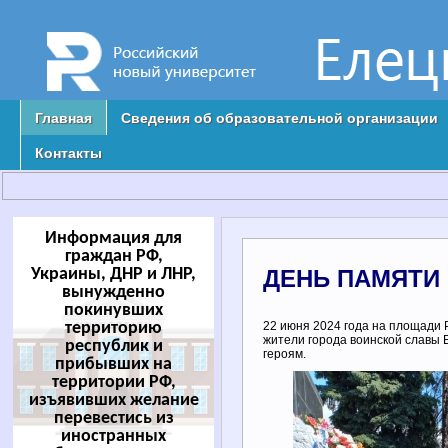
Главная
Сведения об образовательной организации
Контакты
Информация для
граждан РФ,
Украины, ДНР и ЛНР,
ДЕНЬ ПАМЯТИ 
вынужденно
покинувших
территорию
22 июня 2024 года на площади 
жители города воинской славы 
республик и
героям.
прибывших на
территории РФ,
изъявивших желание
перевестись из
иностранных