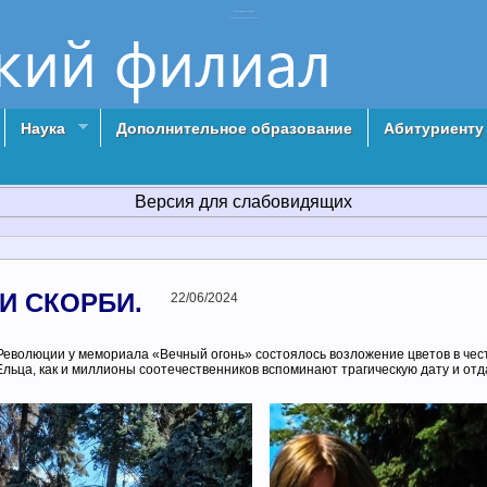
Елецкий филиал РосНОУ
Российский Новый университет г. Елец
Наука
Дополнительное образование
Абитуриенту
Версия для слабовидящих
И СКОРБИ.
22/06/2024
Революции у мемориала «Вечный огонь» состоялось возложение цветов в чест
Ельца, как и миллионы соотечественников вспоминают трагическую дату и от