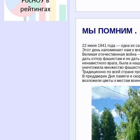
РосНОУ в
рейтингах
МЫ ПОМНИМ .
22 июня 1941 года — одна из с
Этот день напоминает нам о вс
Великая отечественная война —
дать отпор фашистам и не дать
ненавистного врага, была и наш
уничтожила множество фашисто
Традиционно по всей стране п
В преддверие Дня памяти и ско
возложили цветы к местам воинс