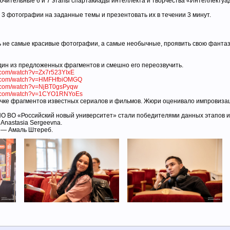
ючительные 6 и 7 этапы спартакиады интеллекта и творчества «Интеллектуа
 фотографии на заданные темы и презентовать их в течении 3 минут.
 не самые красивые фотографии, а самые необычные, проявить свою фантаз
ин из предложенных фрагментов и смешно его переозвучить.
e.com/watch?v=Zx7r523YIxE
be.com/watch?v=HMFHfbiOMGQ
e.com/watch?v=NjBT0gsPyqw
be.com/watch?v=1CYO1RNYoEs
учке фрагментов известных сериалов и фильмов. Жюри оценивало импровиза
О ВО «Российский новый университет» стали победителями данных этапов и
Anastasia Sergeevna.
 — Амаль Штереб.