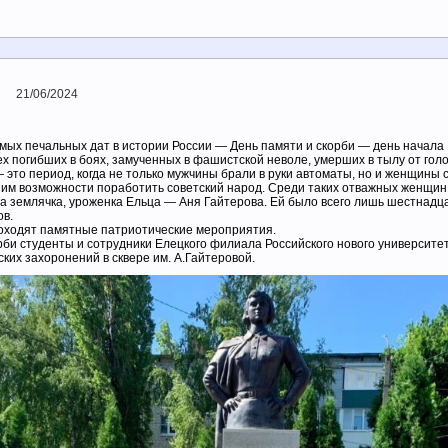
21/06/2024
амых печальных дат в истории России — День памяти и скорби — день начала
ех погибших в боях, замученных в фашистской неволе, умерших в тылу от гол
 это период, когда не только мужчины брали в руки автоматы, но и женщины 
 им возможности поработить советский народ. Среди таких отважных женщин
а землячка, уроженка Ельца — Аня Гайтерова. Ей было всего лишь шестнадцат
в.
роходят памятные патриотические мероприятия.
рби студенты и сотрудники Елецкого филиала Российского нового университет
ких захоронений в сквере им. А.Гайтеровой.