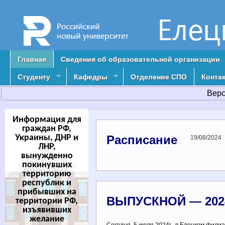
Главная
Сведения об образовательной организации
Студенту
Кафедры
Отделение СПО
Конта
Верс
Информация для
граждан РФ,
Украины, ДНР и
Расписание
19/08/2024
ЛНР,
вынужденно
покинувших
территорию
республик и
прибывших на
ВЫПУСКНОЙ — 202
территории РФ,
изъявивших
желание