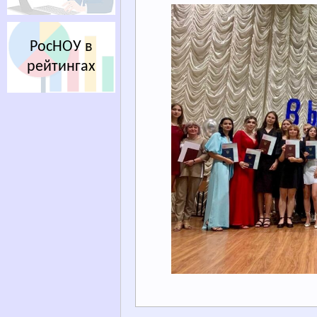
РосНОУ в
рейтингах