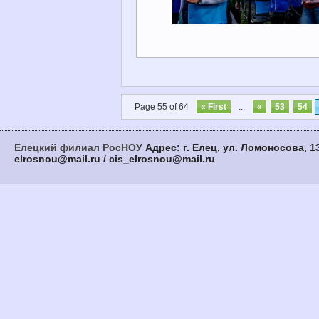
Page 55 of 64
« First
...
«
53
54
Елецкий филиал РосНОУ
Адрес: г. Елец, ул. Ломоносова, 13
elrosnou@mail.ru / cis_elrosnou@mail.ru