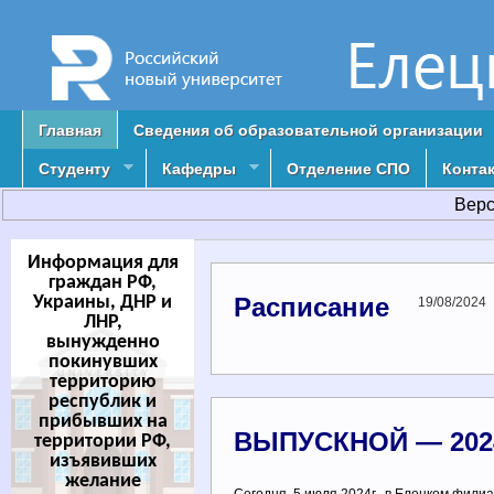
Главная
Сведения об образовательной организации
Студенту
Кафедры
Отделение СПО
Конта
Верс
Информация для
граждан РФ,
Украины, ДНР и
Расписание
19/08/2024
ЛНР,
вынужденно
покинувших
территорию
республик и
прибывших на
ВЫПУСКНОЙ — 202
территории РФ,
изъявивших
желание