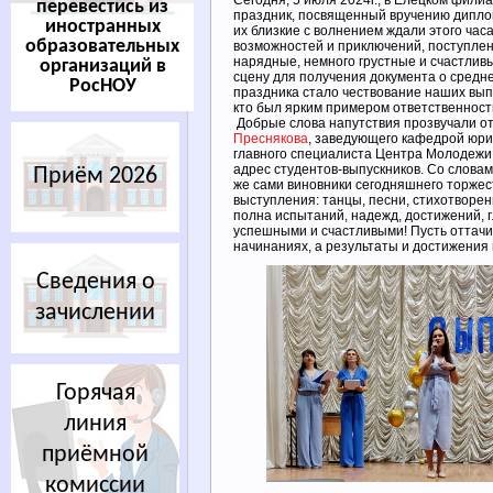
Сегодня, 5 июля 2024г., в Елецком фили
перевестись из
праздник, посвященный вручению дипло
иностранных
их близкие с волнением ждали этого час
образовательных
возможностей и приключений, поступле
нарядные, немного грустные и счастлив
организаций в
сцену для получения документа о сред
РосНОУ
праздника стало чествование наших выпу
кто был ярким примером ответственност
Добрые слова напутствия прозвучали о
Преснякова
, заведующего кафедрой юр
главного специалиста Центра Молодежи
адрес студентов-выпускников. Со слова
Приём 2026
же сами виновники сегодняшнего торже
выступления: танцы, песни, стихотворен
полна испытаний, надежд, достижений, 
успешными и счастливыми! Пусть оттачи
начинаниях, а результаты и достижения 
Сведения о
зачислении
Горячая
линия
приёмной
комиссии