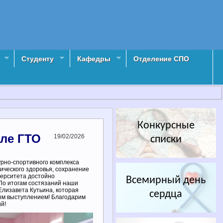
Студенту
Кафедры
Отделение СПО
Конкурсные
але ГТО
19/02/2026
списки
рно-спортивного комплекса
ического здоровья, сохранение
верситета достойно
Всемирный день
По итогам состязаний наши
Елизавета Кутьина, которая
сердца
ым выступлением! Благодарим
й!