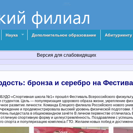
Елецкий филиал РосНОУ
Российский Новый университет г. Елец
Наука
Дополнительное образование
Абитуриенту
Версия для слабовидящих
рдость: бронза и серебро на Фестив
 МБУДО «Спортивная школа №1» прошёл Фестиваль Всероссийского физкульту
ди студентов. Цель — популяризация здорового образа жизни, укрепление физ
чное развитие личности. Команда Елецкого филиала Российского нового уни
чреждение и продемонстрировала высокий уровень физической подготовки. 
упень пьедестала в общекомандном зачёте В личном первенстве отличилась 
в отличную спортивную форму и целеустремлённость. Поздравляем с успешн
кого спорта и популяризацию комплекса ГТО. Желаем новых побед и достижени