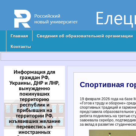
Главная
Сведения об образовательной организации
Контакты
Информация для
граждан РФ,
Украины, ДНР и ЛНР,
Спортивная го
вынужденно
покинувших
территорию
19 февраля 2026 года на базе
«Готов к труду и обороне» сре
республик и
спортивных традиций и гармони
прибывших на
представила образовательное у
территории РФ,
ребята поднялись на третью ст
завоевала серебро, подтверди
изъявивших желание
за вклад в развитие студенчес
перевестись из
иностранных