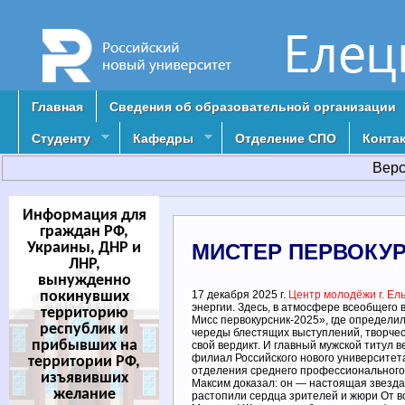
Главная
Сведения об образовательной организации
Студенту
Кафедры
Отделение СПО
Конта
Верс
Информация для
граждан РФ,
Украины, ДНР и
МИСТЕР ПЕРВОКУР
ЛНР,
вынужденно
покинувших
17 декабря 2025 г.
Центр молодёжи г. Ел
энергии. ️Здесь, в атмосфере всеобщего
территорию
Мисс первокурсник-2025», где определил
республик и
череды блестящих выступлений, творчес
прибывших на
свой вердикт. И главный мужской титул
филиал Российского нового университета
территории РФ,
отделения среднего профессионального
изъявивших
Максим доказал: он — настоящая звезда
желание
растопили сердца зрителей и жюри От в