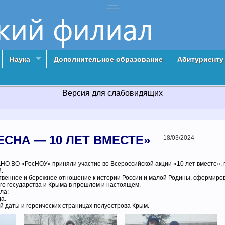
Елецкий филиал РосНОУ
Российский Новый университет г. Елец
Наука
Дополнительное образование
Абитуриенту
Версия для слабовидящих
СНА — 10 ЛЕТ ВМЕСТЕ»
18/03/2024
НО ВО «РосНОУ» приняли участие во Всероссийской акции «10 лет вместе»,
.
твенное и бережное отношение к истории России и малой Родины, сформиро
о государства и Крыма в прошлом и настоящем.
ла:
а.
й даты и героических страницах полуострова Крым.