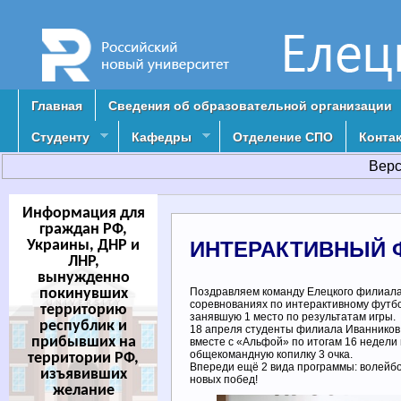
Главная
Сведения об образовательной организации
Студенту
Кафедры
Отделение СПО
Конта
Верс
Информация для
граждан РФ,
Украины, ДНР и
ИНТЕРАКТИВНЫЙ 
ЛНР,
вынужденно
покинувших
Поздравляем команду Елецкого филиала 
соревнованиях по интерактивному футбо
территорию
занявшую 1 место по результатам игры.
республик и
18 апреля студенты филиала Иванников
прибывших на
вместе с «Альфой» по итогам 16 недели
общекомандную копилку 3 очка.
территории РФ,
Впереди ещё 2 вида программы: волейб
изъявивших
новых побед!
желание