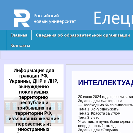
Главная
Сведения об образовательной организации
Контакты
Информация для
граждан РФ,
Украины, ДНР и ЛНР,
ИНТЕЛЛЕКТУАД
вынужденно
покинувших
территорию
20 июня 2024 года прошли закл
Задания для «Фотогрань»:
республик и
— Необходимо было выполнить 3
прибывших на
Тема 1: Хочу здесь жить
территории РФ,
Тема 2: Красота за углом
Тема 3: Лето
изъявивших желание
Участникам нужно было сделать
перевестись из
неординарный взгляд.
иностранных
Задания для «Озвучка»