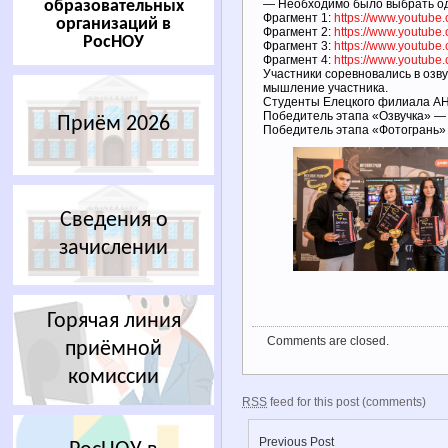
образовательных
— Необходимо было выбрать од
Фрагмент 1:
https://www.youtub
организаций в
Фрагмент 2:
https://www.youtu
РосНОУ
Фрагмент 3:
https://www.youtub
Фрагмент 4:
https://www.youtu
Участники соревновались в озв
мышление участника.
Студенты Елецкого филиала АН
Победитель этапа «Озвучка» — 
Приём 2026
Победитель этапа «Фотогрань»
Сведения о
зачислении
Горячая линия
Comments are closed.
приёмной
комиссии
RSS
feed for this post (comments)
Previous Post