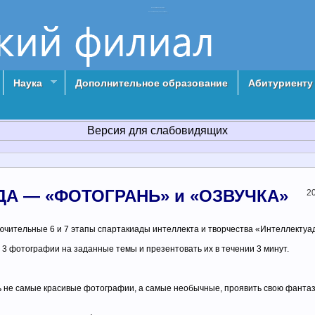
Елецкий филиал РосНОУ
Российский Новый университет г. Елец
Наука
Дополнительное образование
Абитуриенту
Версия для слабовидящих
А — «ФОТОГРАНЬ» и «ОЗВУЧКА»
2
ючительные 6 и 7 этапы спартакиады интеллекта и творчества «Интеллектуа
 фотографии на заданные темы и презентовать их в течении 3 минут.
 не самые красивые фотографии, а самые необычные, проявить свою фантаз