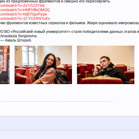
ин из предложенных фрагментов и смешно его переозвучить.
e.com/watch?v=Zx7r523YIxE
be.com/watch?v=HMFHfbiOMGQ
e.com/watch?v=NjBT0gsPyqw
be.com/watch?v=1CYO1RNYoEs
учке фрагментов известных сериалов и фильмов. Жюри оценивало импровиза
О ВО «Российский новый университет» стали победителями данных этапов и
Anastasia Sergeevna.
 — Амаль Штереб.