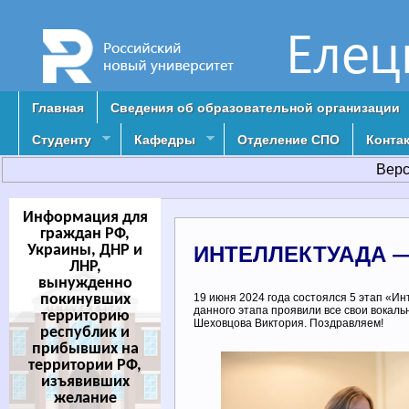
Главная
Сведения об образовательной организации
Студенту
Кафедры
Отделение СПО
Конта
Верс
Информация для
граждан РФ,
Украины, ДНР и
ИНТЕЛЛЕКТУАДА 
ЛНР,
вынужденно
покинувших
19 июня 2024 года состоялся 5 этап «И
данного этапа проявили все свои вокаль
территорию
Шеховцова Виктория. Поздравляем!
республик и
прибывших на
территории РФ,
изъявивших
желание