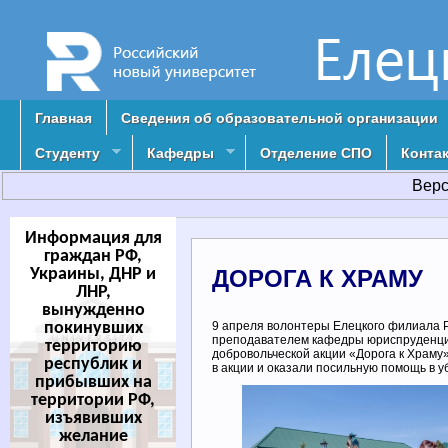
Главная
Сведения об образовательной организации
Студенту
Кафедры
Отделение СПО
Конта
Верс
Информация для
граждан РФ,
Украины, ДНР и
ДОРОГА К ХРАМУ
ЛНР,
вынужденно
покинувших
9 апреля волонтеры Елецкого филиала Р
преподавателем кафедры юриспруденции
территорию
добровольческой акции «Дорога к Храму
республик и
в акции и оказали посильную помощь в у
прибывших на
территории РФ,
изъявивших
желание