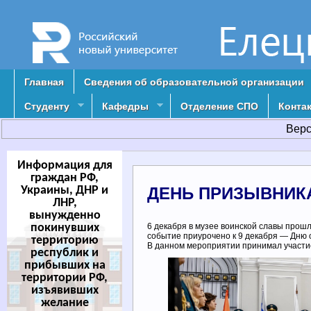
Главная
Сведения об образовательной организации
Студенту
Кафедры
Отделение СПО
Конта
Верс
Информация для
граждан РФ,
Украины, ДНР и
ДЕНЬ ПРИЗЫВНИК
ЛНР,
вынужденно
покинувших
6 декабря в музее воинской славы прош
событие приурочено к 9 декабря — Дню 
территорию
В данном мероприятии принимал участи
республик и
прибывших на
территории РФ,
изъявивших
желание